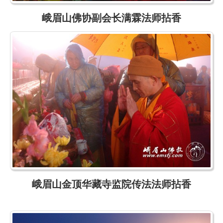
峨眉山佛协副会长满霖法师拈香
峨眉山金顶华藏寺监院传法法师拈香