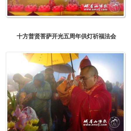
十方普贤菩萨开光五周年供灯祈福法会