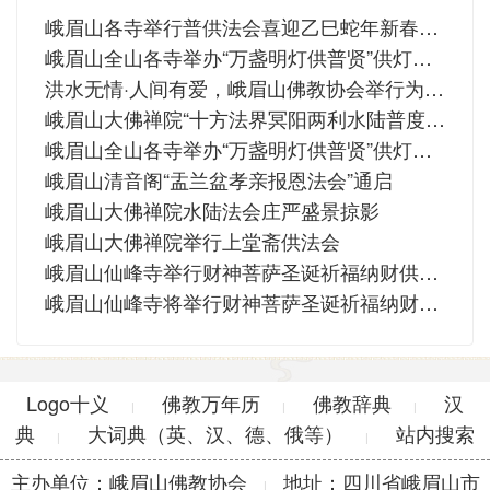
峨眉山各寺举行普供法会喜迎乙巳蛇年新春佳节
峨眉山全山各寺举办“万盏明灯供普贤”供灯祈福法会恭祝普贤菩萨圣诞
洪水无情·人间有爱，峨眉山佛教协会举行为北京、河北、黑龙江、吉林等水灾地区祈福法会暨募捐仪式
峨眉山大佛禅院“十方法界冥阳两利水陆普度大斋胜会”洒净
峨眉山全山各寺举办“万盏明灯供普贤”供灯祈福法会恭祝普贤菩萨圣诞
峨眉山清音阁“盂兰盆孝亲报恩法会”通启
峨眉山大佛禅院水陆法会庄严盛景掠影
峨眉山大佛禅院举行上堂斋供法会
峨眉山仙峰寺举行财神菩萨圣诞祈福纳财供灯法会
峨眉山仙峰寺将举行财神菩萨圣诞祈福纳财供灯法会
Logo十义
佛教万年历
佛教辞典
汉
|
|
|
典
大词典（英、汉、德、俄等）
站内搜索
|
|
主办单位：峨眉山佛教协会
地址：四川省峨眉山市
|