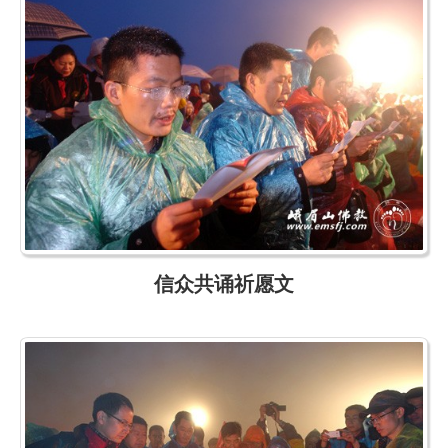
信众共诵祈愿文