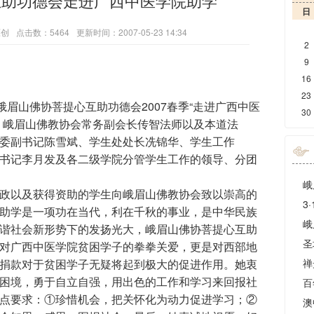
互助功德会走进广西中医学院助学
日
原创
点击数：5464
更新时间：2007-05-23 14:34
2
9
16
23
，峨眉山佛协菩提心互助功德会2007春季“走进广西中医
30
，峨眉山佛教协会常务副会长传智法师以及本道法
委副书记陈雪斌、学生处处长冼锦华、学生工作
书记李月发及各二级学院分管学生工作的领导、分团
峨
以及获得资助的学生向峨眉山佛教协会致以崇高的
助学是一项功在当代，利在千秋的事业，是中华民族
谐社会新形势下的发扬光大，峨眉山佛协菩提心互助
圣
对广西中医学院贫困学子的拳拳关爱，更是对西部地
捐款对于贫困学子无疑将起到极大的促进作用。她衷
禅
困境，勇于自立自强，用出色的工作和学习来回报社
百
点要求：①珍惜机会，把关怀化为动力促进学习；②