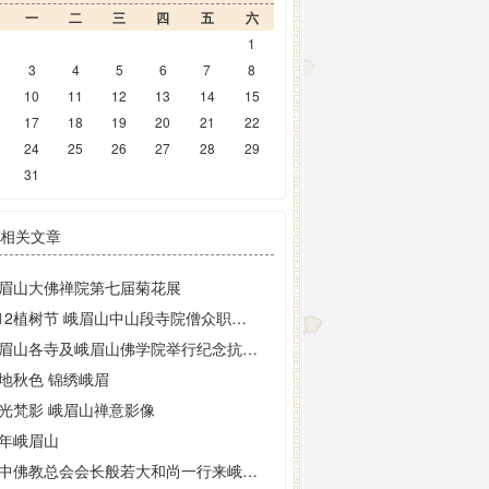
一
二
三
四
五
六
1
3
4
5
6
7
8
10
11
12
13
14
15
17
18
19
20
21
22
24
25
26
27
28
29
31
相关文章
眉山大佛禅院第七届菊花展
3·12植树节 峨眉山中山段寺院僧众职工开展植树活动
峨眉山各寺及峨眉山佛学院举行纪念抗战胜利77周年祈祷世界和平活动
地秋色 锦绣峨眉
光梵影 峨眉山禅意影像
年峨眉山
澳中佛教总会会长般若大和尚一行来峨眉山朝圣礼佛