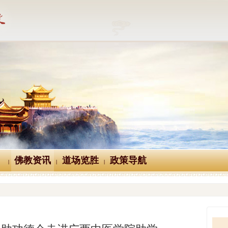
佛教资讯
道场览胜
政策导航
|
|
|