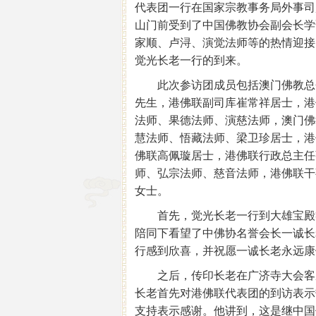
代表团一行在国家宗教事务局外事司
山门前受到了中国佛教协会副会长学
家顺、卢浔、演觉法师等的热情迎接
觉光长老一行的到来。
此次参访团成员包括澳门佛教总会
先生，港佛联副司库崔常祥居士，港
法师、果德法师、演慈法师，澳门佛
慧法师、悟藏法师、梁卫珍居士，港
佛联高佩璇居士，港佛联行政总主任
师、弘宗法师、慈音法师，港佛联干
女士。
首先，觉光长老一行到大雄宝殿礼
陪同下看望了中佛协名誉会长一诚长
行感到欣喜，并祝愿一诚长老永远康
之后，传印长老在广济寺大会客厅
长老首先对港佛联代表团的到访表示
支持表示感谢。他讲到，这是继中国