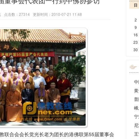
5届董事会代表团一行到中佛协参访
日
线
点击数：27314
更新时间：2010-07-21 11:48
2
9
16
23
30
佛教联合会会长觉光长老为团长的港佛联第55届董事会
王