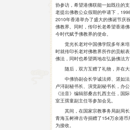
协参访，希望港佛联能一如既往的支
老提出佛教公众假期的申请下，199
2010年香港举办了盛大的佛诞节
佛教界。同时，传印长老希望香港佛
今时代赋予佛教界的使命。
觉光长老对中国佛学院多年来培养
时就传印长老对佛教界所作的贡献表
佛法，同时也希望两地在弘扬佛法方
随后，双方互赠了礼物，并在大
中佛协副会长学诚法师、湛如法师
卢浔副秘书长、演觉副秘书长，办公
《法音》编辑部桑吉扎西主任，国际
室王孺童副主任等参加会见。
其间，在国家宗教事务局副局长蒋
青海玉树禅古寺捐赠了154万余港
为接收。