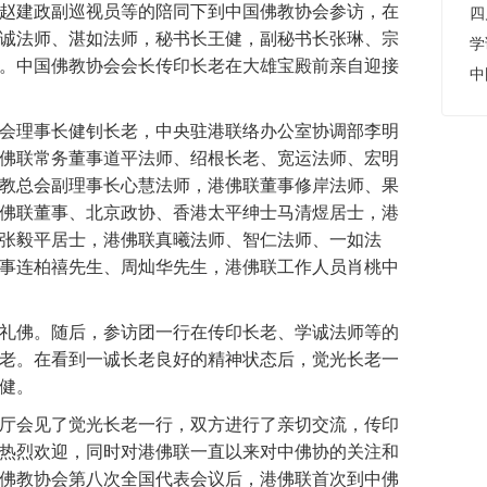
赵建政副巡视员等的陪同下到中国佛教协会参访，在
诚法师、湛如法师，秘书长王健，副秘书长张琳、宗
学
。中国佛教协会会长传印长老在大雄宝殿前亲自迎接
中
理事长健钊长老，中央驻港联络办公室协调部李明
佛联常务董事道平法师、绍根长老、宽运法师、宏明
教总会副理事长心慧法师，港佛联董事修岸法师、果
佛联董事、北京政协、香港太平绅士马清煜居士，港
张毅平居士，港佛联真曦法师、智仁法师、一如法
事连柏禧先生、周灿华先生，港佛联工作人员肖桃中
佛。随后，参访团一行在传印长老、学诚法师等的
老。在看到一诚长老良好的精神状态后，觉光长老一
健。
会见了觉光长老一行，双方进行了亲切交流，传印
热烈欢迎，同时对港佛联一直以来对中佛协的关注和
佛教协会第八次全国代表会议后，港佛联首次到中佛