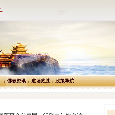
佛教资讯
道场览胜
政策导航
|
|
|