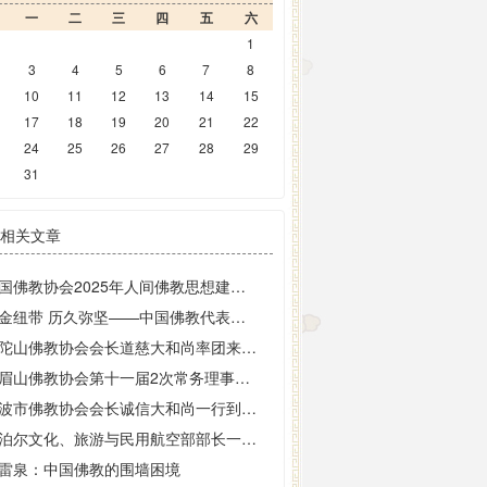
一
二
三
四
五
六
1
3
4
5
6
7
8
10
11
12
13
14
15
17
18
19
20
21
22
24
25
26
27
28
29
31
相关文章
中国佛教协会2025年人间佛教思想建设研讨会在峨眉山举办
黄金纽带 历久弥坚——中国佛教代表团赴日访问略记
普陀山佛教协会会长道慈大和尚率团来峨眉山参访交流
峨眉山佛教协会第十一届2次常务理事会召开
宁波市佛教协会会长诚信大和尚一行到峨眉山参访交流
尼泊尔文化、旅游与民用航空部部长一行赴峨眉山大佛禅院、金顶华藏寺参观访问
雷泉：中国佛教的围墙困境