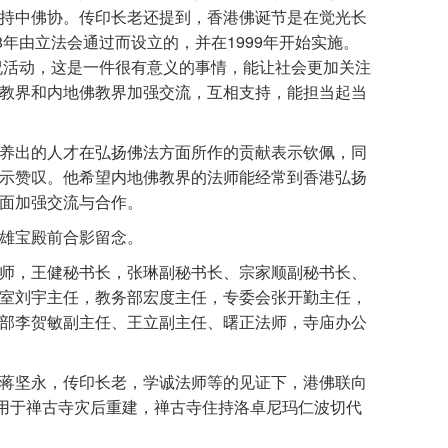
持中佛协。传印长老还提到，香港佛诞节是在觉光长
8年由立法会通过而设立的，并在1999年开始实施。
庆祝活动，这是一件很有意义的事情，能让社会更加关注
教界和内地佛教界加强交流，互相支持，能担当起当
出的人才在弘扬佛法方面所作的贡献表示钦佩，同
示赞叹。他希望内地佛教界的法师能经常到香港弘扬
面加强交流与合作。
雄宝殿前合影留念。
，王健秘书长，张琳副秘书长、宗家顺副秘书长、
室刘宇主任，教务部宏度主任，专委会张开勤主任，
部李贺敏副主任、王立副主任、曙正法师，寺庙办公
坚永，传印长老，学诚法师等的见证下，港佛联向
币用于禅古寺灾后重建，禅古寺住持洛卓尼玛仁波切代