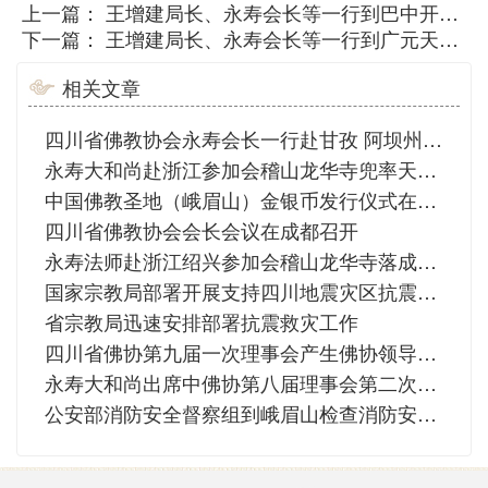
上一篇：
王增建局长、永寿会长等一行到巴中开展济困助学活动
下一篇：
王增建局长、永寿会长等一行到广元天台山梵天寺、佛光寺指导灾后重建工作
相关文章
四川省佛教协会永寿会长一行赴甘孜 阿坝州调研
永寿大和尚赴浙江参加会稽山龙华寺兜率天宫天冠弥勒佛像开光法会
中国佛教圣地（峨眉山）金银币发行仪式在峨眉山大佛禅院举行
四川省佛教协会会长会议在成都召开
永寿法师赴浙江绍兴参加会稽山龙华寺落成暨佛像开光庆典法会
国家宗教局部署开展支持四川地震灾区抗震救灾工作
省宗教局迅速安排部署抗震救灾工作
四川省佛协第九届一次理事会产生佛协领导机构 永寿法师当选为省佛教协会会长
永寿大和尚出席中佛协第八届理事会第二次常务理事会会议
公安部消防安全督察组到峨眉山检查消防安保工作