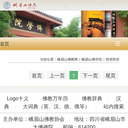
首页

当前位置：峨眉山佛教网 > 峨眉山佛学院 > 师资阵容
首页
上一页
1
下一页
尾页
Logo十义
佛教万年历
佛教辞典
汉
|
|
|
典
大词典（英、汉、德、俄等）
站内搜索
|
|
主办单位：峨眉山佛教协会
地址：四川省峨眉山市
|
大佛禅院
邮编：614200
|