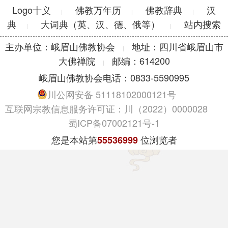
Logo十义
佛教万年历
佛教辞典
汉
|
|
|
典
大词典（英、汉、德、俄等）
站内搜索
|
|
主办单位：峨眉山佛教协会
地址：四川省峨眉山市
|
大佛禅院
邮编：614200
|
峨眉山佛教协会电话：0833-5590995
川公网安备 51118102000121号
互联网宗教信息服务许可证：川（2022）0000028
蜀ICP备07002121号-1
您是本站第
位浏览者
55536999