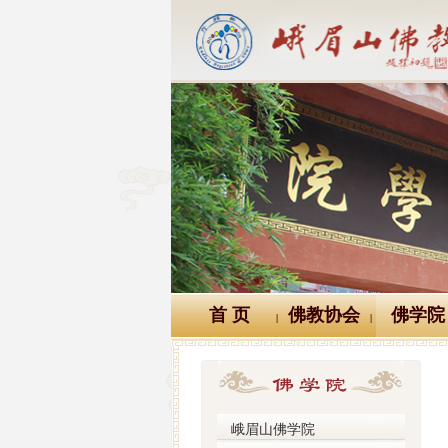
首 页
佛教协会
佛学院
|
|
峨眉山佛学院