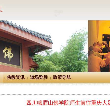
佛教资讯
道场览胜
政策导航
|
|
|
四川峨眉山佛学院师生前往重庆大