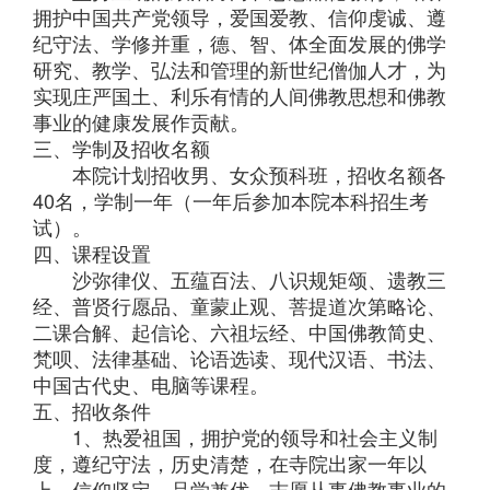
拥护中国共产党领导，爱国爱教、信仰虔诚、遵
纪守法、学修并重，德、智、体全面发展的佛学
研究、教学、弘法和管理的新世纪僧伽人才，为
实现庄严国土、利乐有情的人间佛教思想和佛教
事业的健康发展作贡献。
三、学制及招收名额
本院计划招收男、女众预科班，招收名额各
40名，学制一年（一年后参加本院本科招生考
试）。
四、课程设置
沙弥律仪、五蕴百法、八识规矩颂、遗教三
经、普贤行愿品、童蒙止观、菩提道次第略论、
二课合解、起信论、六祖坛经、中国佛教简史、
梵呗、法律基础、论语选读、现代汉语、书法、
中国古代史、电脑等课程。
五、招收条件
1、热爱祖国，拥护党的领导和社会主义制
度，遵纪守法，历史清楚，在寺院出家一年以
上，信仰坚定，品学兼优，志愿从事佛教事业的