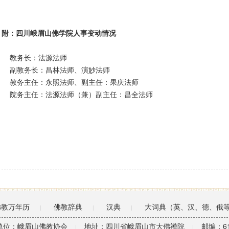
附：四川峨眉山佛学院人事变动情况
教务长：法源法师
副教务长：昌林法师、演妙法师
教务主任：永照法师、副主任：果庆法师
院务主任：法源法师（兼）副主任：昌全法师
佛教万年历
佛教辞典
汉典
大词典（英、汉、德、俄
|
|
|
单位：峨眉山佛教协会
地址：四川省峨眉山市大佛禅院
邮编：61
|
|