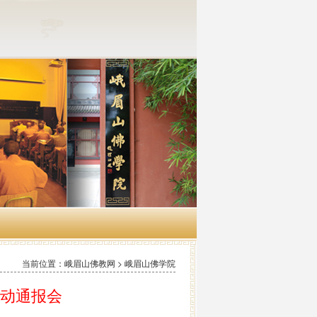
当前位置：峨眉山佛教网 > 峨眉山佛学院
变动通报会