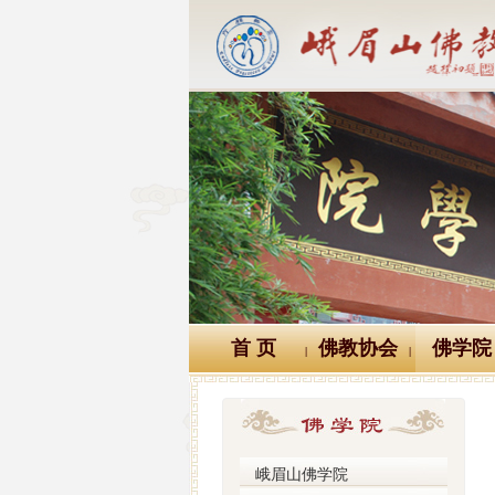
首 页
佛教协会
佛学院
|
|
峨眉山佛学院