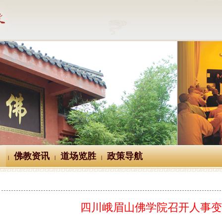
佛教资讯
道场览胜
政策导航
|
|
|
四川峨眉山佛学院召开人事