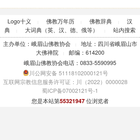
Logo十义
佛教万年历
佛教辞典
汉
|
|
|
典
大词典（英、汉、德、俄等）
站内搜索
|
|
主办单位：峨眉山佛教协会
地址：四川省峨眉山市
|
大佛禅院
邮编：614200
|
峨眉山佛教协会电话：0833-5590995
川公网安备 51118102000121号
互联网宗教信息服务许可证：川（2022）0000028
蜀ICP备07002121号-1
您是本站第
位浏览者
55321947