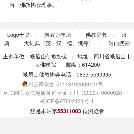
眉山佛教协会理事。
Logo十义
佛教万年历
佛教辞典
汉
|
|
|
典
大词典（英、汉、德、俄等）
站内搜索
|
|
主办单位：峨眉山佛教协会
地址：四川省峨眉山市
|
大佛禅院
邮编：614200
|
峨眉山佛教协会电话：0833-5590995
川公网安备 51118102000121号
互联网宗教信息服务许可证：川（2022）0000028
蜀ICP备07002121号-1
您是本站第
位浏览者
55311003