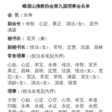
峨眉山佛教协会第九届理事会名单
永寿
会 长：
传智、心定、果正、演法<女>、宏开、
副会长：
满霖
宏开（兼）
秘书长：
悟法<女>、常性、定慧、法源、昌林
副秘书长：
(按法名笔划为序)
常务理事：
心如、心定、本宝、永寿、传法、传智、宏开、
果正、昌林、昌明、定慧、法源、悟法<女>、宽
忍<女>、宽法、常宏、常性、满霖、演文<女>、
演妙<女>、演法<女>、演道、镇觉
(按法名笔划为序)
理事：
大智、心如、心定、心空、心亮、本宝、本道、
印能、永寿、永戒、永证、永定、永登、永照、
圣因<女>、传灯、传法、传智、宏开、宏性、宏