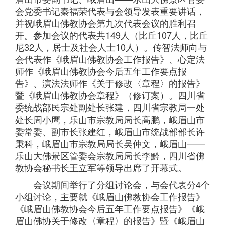
会党委书记秦福荣代表与会领导发表重要讲话，
并祝峨眉山佛教协会第九次代表会议的胜利召
开。参加会议的代表共149人（比丘107人，比丘
尼32人，居士及社会人士10人）。传智法师向与
会代表作《峨眉山佛教协会工作报告》、心定法
师作《峨眉山佛教协会今后五年工作要点报
告》、演法法师作《关于修改〈章程〉的报告》
暨《峨眉山佛教协会章程》（修订案）。四川省
委统战部民宗处副处长张建，四川省宗教局一处
处长周小鹰，乐山市宗教局局长高鹏，峨眉山市
委常委、副市长张建红，峨眉山市统战部部长许
秉科，峨眉山市宗教局局长吴仲文，峨眉山——
乐山大佛景区管委会宗教局局长李黔，四川省佛
教协会秘书长王立军等领导出席了开幕式。
会议期间举行了分组讨论会，与会代表分4个
小组讨论，主要就《峨眉山佛教协会工作报告》
《峨眉山佛教协会今后五年工作要点报告》《峨
眉山佛协关于修改〈章程〉的报告》暨《峨眉山