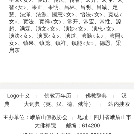
智<女>、果正、果明、昌林、昌明、昌诚、定
慧、法泽、法源、圆慧<女>、悟法<女>、宽忍<
女>、宽法、宽祥<女>、常开、常宏、常性、源
超、满霖、演文<女>、演妙<女>、演忠<女>、
演法<女>、演宽<女>、演道、演勤<女>、演照<
女>、镇果、镇觉、镇祥、镇能<女>、德恩、梁
启东
Logo十义
佛教万年历
佛教辞典
汉
|
|
|
典
大词典（英、汉、德、俄等）
站内搜索
|
|
主办单位：峨眉山佛教协会
地址：四川省峨眉山市
|
大佛禅院
邮编：614200
|